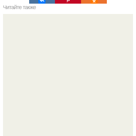
Читайте также
Даниил Медведев во второй раз папой стал.
Оксана Самойлова решила разом пресечь слухи о
пластических операциях и публично прояснила