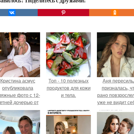
авилось? Поделитесь с друзьями!
Кристина асмус
Топ - 10 полезных
Аня пересиль
опубликовала
продуктов для кожи
призналась, ч
ляжные фото с 12-
и тела.
рано повзросле
етней дочерью от
уже не видит се
арика Харламова.
школе.