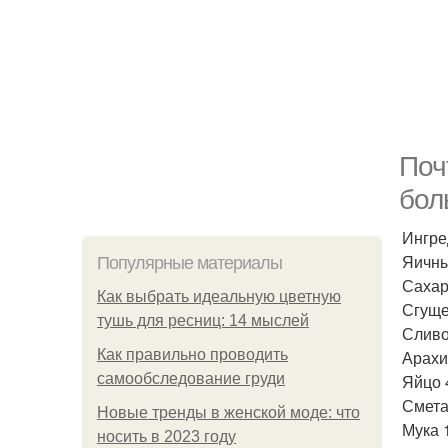
Поч
бол
Ингре
Яичны
Популярные материалы
Сахар 
Как выбрать идеальную цветную
Сгуще
тушь для ресниц: 14 мыслей
Сливо
Как правильно проводить
Арахис
самообследование груди
Яйцо 
Смета
Новые тренды в женской моде: что
Мука 1
носить в 2023 году