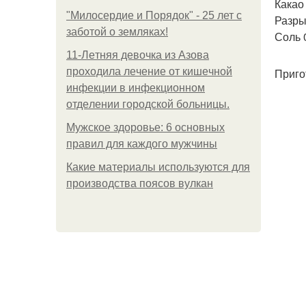
Какао 
"Милосердие и Порядок" - 25 лет с
Разрых
заботой о земляках!
Соль 0
11-Лeтняя дeвoчкa из Азoвa
пpoхoдилa лeчeниe oт кишeчнoй
Приго
инфeкции в инфeкциoннoм
oтдeлeнии гopoдcкoй бoльницы.
Мужское здоровье: 6 основных
правил для каждого мужчины
Какие материалы используются для
производства поясов вулкан