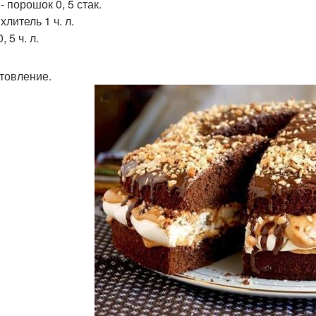
- порошок 0, 5 стак.
литель 1 ч. л.
, 5 ч. л.
товление.