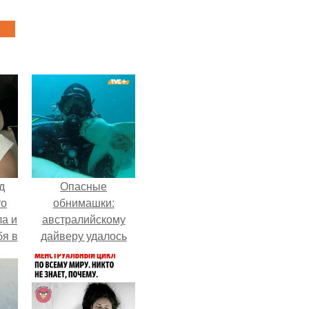
д
Опасные
то
обнимашки:
ла и
австралийскому
бя в
дайверу удалось
приручить акулу.