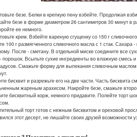
товьте безе. Белки в крепкую пену взбейте. Продолжая взби
айте безе в форме диаметром 26 сантиметров 30 минут в ра
кройте ее немного.
товьте крем. Взбейте вареную сгущенку со 150 г сливочног
те 100 г размягченного сливочного масла с 1 стак. Сахара -
ному. После - сметану. В отдельной миске соедините все сух
 - порошок. Всыпьте сухие ингредиенты во влажную смесь и
радусов. Смажьте форму для выпекания сливочным маслом и
нут.
ите бисквит и разрежьте его на две части. Часть бисквита 
ьченным жареным арахисом. Накройте безе, смажьте второ
ите бисквитный корж, немного придавите. Полейте торт ш
сом.
тительный торт готов с нежным бисквитом и ореховой просл
вился этот десерт, не лишайте своих друзей возможности у