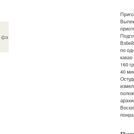
Приго
Выпек
приот
⇦
Подго
Взбей
по од
какао
160 г
40 ми
Остуд
измел
полож
арахи
Восхи
понра