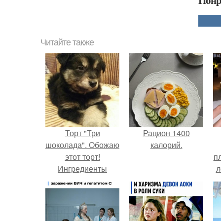
Понр
Читайте также
Торт "Три
Рацион 1400
шоколада". Обожаю
калорий.
этот торт!
п
Ингредиенты
л
Песочное печенье
Г
300 г. Масло
сливочное 125 г
Желатин 5 листов