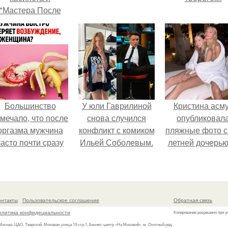
"Мастера После
Двухнедельных
Курсов".
Большинство
У юли Гаврилиной
Кристина асм
мечало, что после
снова случился
опубликовал
оргазма мужчина
конфликт с комиком
пляжные фото с
часто почти сразу
Ильей Соболевым.
летней дочерью
теряет
Гарика Харламо
озбуждение, тогда
ак женщина может
ольше сохранять
онтакты
Пользовательское соглашение
Обратная связь
возбуждение.
олитика конфидециальности
Копирование разрешено при у
 Москва, ЦАО, Тверской, Моховая улица 13 стр.1, Бизнес-центр «На Моховой», м. Охотный ряд