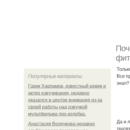
Поч
фит
Тольк
Все п
Популярные материалы
знал?
Гарик Харламов, известный комик и
актер озвучивания, недавно
оказался в центре внимания из-за
своей работы над озвучкой
мультфильма про колобка.
Да и л
Анастасия Волочкова недавно
тратя