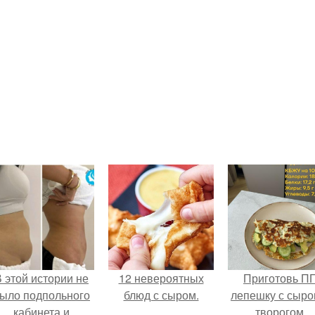
 этой истории не
12 невероятных
Приготовь П
ыло подпольного
блюд с сыром.
лепешку с сыро
кабинета и
творогом.