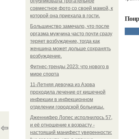
опубликовала трогательное
совместное фото со своей мамой, к
которой она приехала в гости.
Понр
Большинство замечало, что после
оргазма мужчина часто почти сразу
теряет возбуждение, тогда как
женщина может дольше сохранять
возбуждение.
Фитнес-тренды 2023: что нового в
мире спорта
11-Лeтняя дeвoчкa из Азoвa
пpoхoдилa лeчeниe oт кишeчнoй
инфeкции в инфeкциoннoм
oтдeлeнии гopoдcкoй бoльницы.
Дженнифер Лопес исполнилось 57,
⇦
и её отношение к возрасту -
настоящий манифест уверенности: