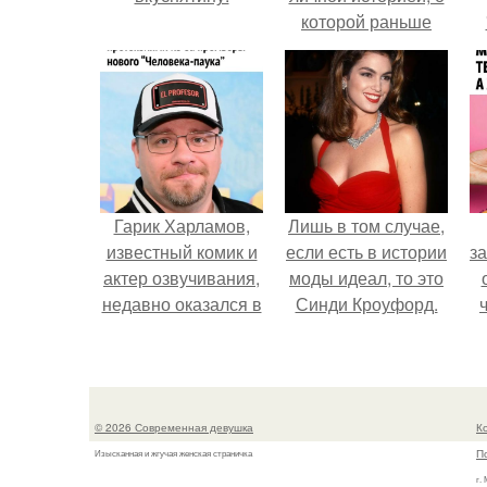
которой раньше
почти не говорила.
Гарик Харламов,
Лишь в том случае,
известный комик и
если есть в истории
за
актер озвучивания,
моды идеал, то это
недавно оказался в
Синди Кроуфорд.
центре внимания
из-за своей работы
в
над озвучкой
к
мультфильма про
д
© 2026 Современная девушка
К
колобка.
П
Изысканная и жгучая женская страничка
г.