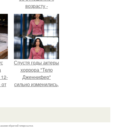
возрасту -
настоящий
манифест
уверенности: "не
говорите, что я
отлично выгляжу
для 57.
ус
Спустя годы актеры
а
хоррора "Тело
 12-
Дженнифер"
 от
сильно изменились,
ва.
пройдя путь от
подростковых
кумиров до
мировых звезд.
казании обратной гиперссылки.