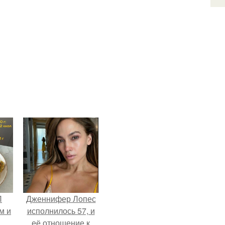
П
Дженнифер Лопес
м и
исполнилось 57, и
её отношение к