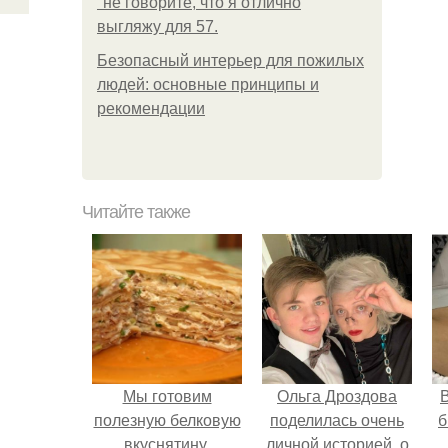
"не говорите, что я отлично
выгляжу для 57.
Безопасный интерьер для пожилых
людей: основные принципы и
рекомендации
Читайте также
Мы готовим
Ольга Дроздова
В
полезную белковую
поделилась очень
б
вкуснятину.
личной историей, о