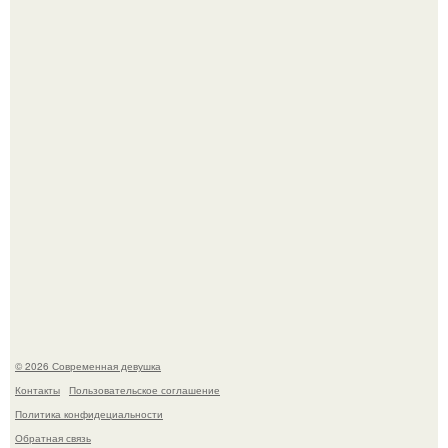
По словам эксперта воз, у мужчин с образованной и
мудрой супругой вероятность скоропостижной смерти
якобы на 46% ниже.
Лишь в том случае, если есть в истории моды идеал, то
это Синди Кроуфорд.
© 2026 Современная девушка
Контакты
Пользовательское соглашение
Политика конфидециальности
Обратная связь