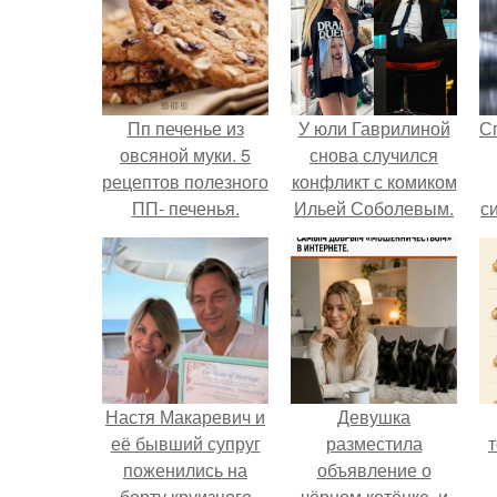
Пп печенье из
У юли Гаврилиной
С
овсяной муки. 5
снова случился
рецептов полезного
конфликт с комиком
ПП- печенья.
Ильей Соболевым.
с
Настя Макаревич и
Девушка
её бывший супруг
разместила
поженились на
объявление о
борту круизного
чёрном котёнке, и