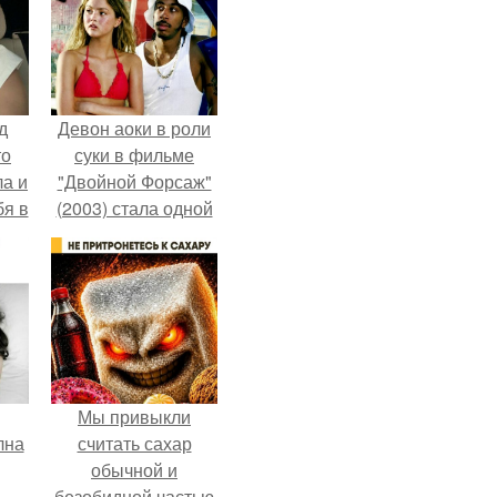
д
Девон аоки в роли
то
суки в фильме
ла и
"Двойной Форсаж"
бя в
(2003) стала одной
из самых ярких и
запоминающихся
героинь всей
франшизы.
Мы привыкли
лна
считать сахар
обычной и
безобидной частью