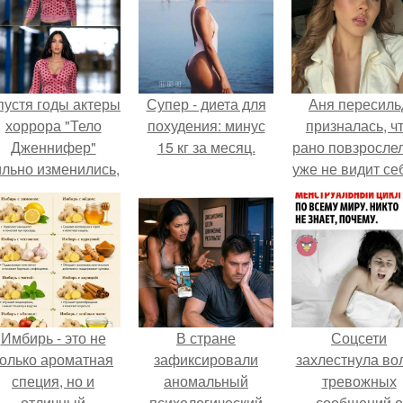
пустя годы актеры
Супер - диета для
Аня пересиль
хоррора "Тело
похудения: минус
призналась, ч
Дженнифер"
15 кг за месяц.
рано повзросле
ильно изменились,
уже не видит се
пройдя путь от
школе.
подростковых
кумиров до
мировых звезд.
Имбирь - это не
В стране
Соцсети
только ароматная
зафиксировали
захлестнула во
специя, но и
аномальный
тревожных
отличный
психологический
сообщений о