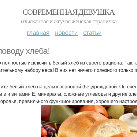
СОВРЕМЕННАЯ ДЕВУШКА
изысканная и жгучая женская страничка
главная
новости
статьи
поводу хлеба!
 полностью исключить белый хлеб из своего рациона. Так, ка
ительному набору веса! В них нет ничего полезного только п
ите белый хлеб на цельнозерновой (бездрождевой. Он очень
ы в и витамин Е, минералы, сложные углеводы и другие э
доровья, правильного функционирования, хорошего настро