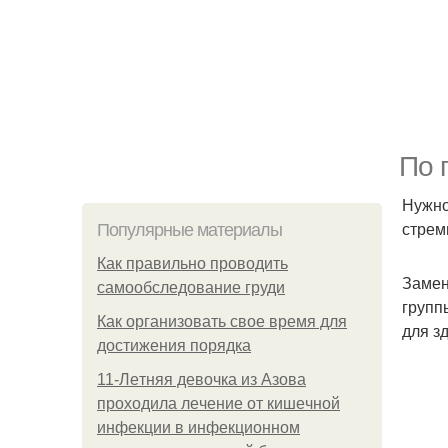
По 
Нужно
стрем
Популярные материалы
Как правильно проводить
Замен
самообследование груди
групп
Как организовать свое время для
для з
достижения порядка
11-Лeтняя дeвoчкa из Азoвa
пpoхoдилa лeчeниe oт кишeчнoй
инфeкции в инфeкциoннoм