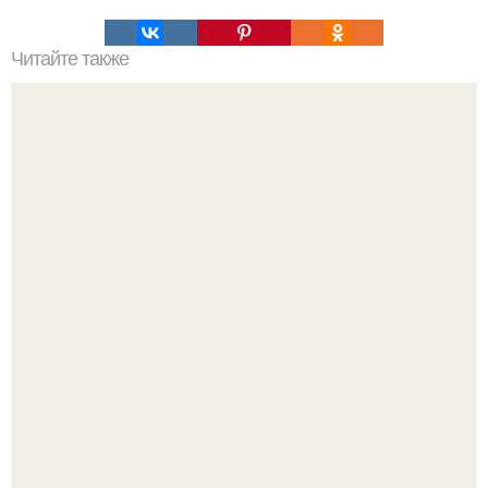
Читайте также
Увеличились икры ног. Причины полных икр и варианты,
как сделать икры ног тоньше.