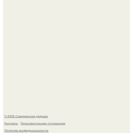
Рацион 1400 калорий.
Спустя годы актеры хоррора "Тело Дженнифер" сильно
изменились, пройдя путь от подростковых кумиров до
мировых звезд.
© 2026 Современная девушка
Контакты
Пользовательское соглашение
Политика конфидециальности