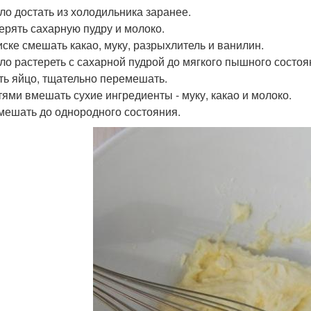
сло достать из холодильника заранее.
мерять сахарную пудру и молоко.
миске смешать какао, муку, разрыхлитель и ванилин.
сло растереть с сахарной пудрой до мягкого пышного состоя
ить яйцо, тщательно перемешать.
стями вмешать сухие ингредиенты - муку, какао и молоко.
змешать до однородного состояния.