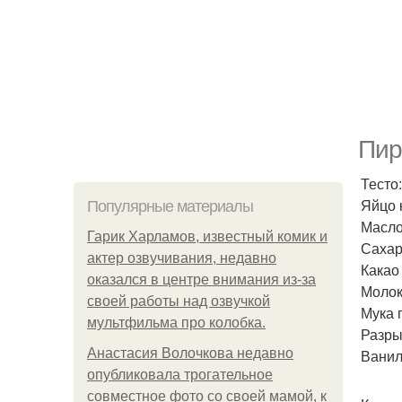
Пир
Тесто:
Яйцо к
Популярные материалы
Масло 
Гарик Харламов, известный комик и
Сахарн
актер озвучивания, недавно
Какао 
оказался в центре внимания из-за
Молок
своей работы над озвучкой
Мука 
мультфильма про колобка.
Разрых
Анастасия Волочкова недавно
Ванили
опубликовала трогательное
совместное фото со своей мамой, к