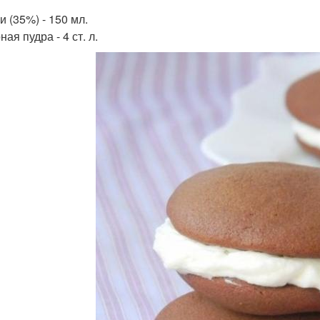
и (35%) - 150 мл.
ая пудра - 4 ст. л.