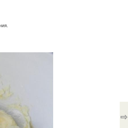
ния.
⇨