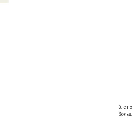
8. с 
больш