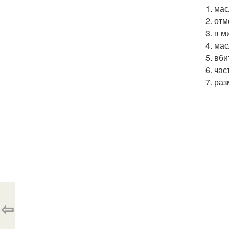
1. ма
2. от
3. в 
4. ма
5. вб
6. ча
7. ра
⇦