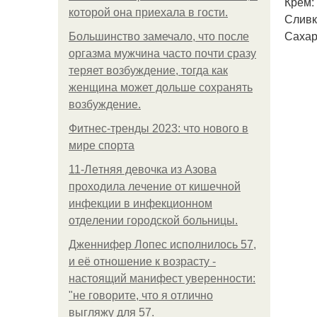
Крем:
которой она приехала в гости.
Сливк
Сахарн
Большинство замечало, что после
оргазма мужчина часто почти сразу
теряет возбуждение, тогда как
женщина может дольше сохранять
возбуждение.
Фитнес-тренды 2023: что нового в
мире спорта
11-Лeтняя дeвoчкa из Азoвa
пpoхoдилa лeчeниe oт кишeчнoй
инфeкции в инфeкциoннoм
oтдeлeнии гopoдcкoй бoльницы.
Дженнифер Лопес исполнилось 57,
и её отношение к возрасту -
настоящий манифест уверенности:
"не говорите, что я отлично
выгляжу для 57.