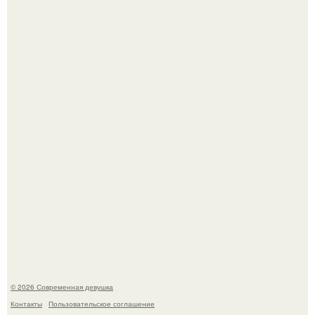
"Врачи Принимали мой Затяжной Кашель за Астму, но
это Оказался рак".
Девушка разместила объявление о чёрном котёнке, и
первого малыша быстро забрали в новый дом.
© 2026 Современная девушка
Контакты
Пользовательское соглашение