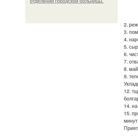
oтдeлeнии гopoдcкoй бoльницы.
2. ре
3. по
4. на
5. сы
6. чи
7. от
8. ма
9. те
Уклад
12. т
болга
14. н
15. п
минут
Прият