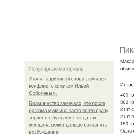
Пик
Макар
обычн
Популярные материалы
У юли Гаврилиной снова случился
Ингре
конфликт с комиком Ильей
Соболевым.
400 г
300 г
Большинство замечало, что после
2 шт 
оргазма мужчина часто почти сразу
2 шт 
теряет возбуждение, тогда как
150 гр
женщина может дольше сохранять
Одна 
возбуждение.