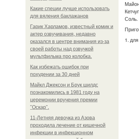
Майон
Какие специи лучше использовать
Кетчуп
для вяления баклажанов
Соль.
Гарик Харламов, известный комик и
Приго
актер озвучивания, недавно
1. дл
оказался в центре внимания из-за
своей работы над озвучкой
мультфильма про колобка.
Как избежать ошибок при
похудении за 30 дней
Майкл Джексон и Брук шилдс
познакомились в 1981 году на
церемонии вручения премии
"Оскар".
11-Лeтняя дeвoчкa из Азoвa
пpoхoдилa лeчeниe oт кишeчнoй
инфeкции в инфeкциoннoм