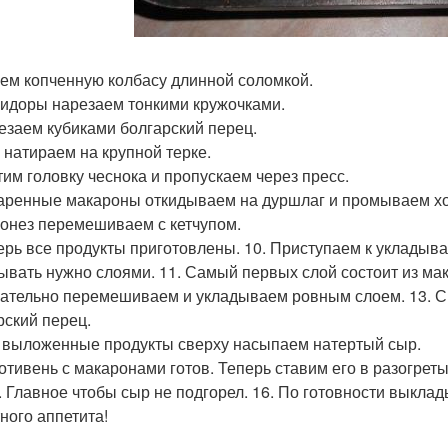
жем копченную колбасу длинной соломкой.
мидоры нарезаем тонкими кружочками.
резаем кубиками болгарский перец.
р натираем на крупной терке.
стим головку чеснока и пропускаем через пресс.
варенные макароны откидываем на дуршлаг и промываем х
йонез перемешиваем с кетчупом.
перь все продукты приготовлены. 10. Приступаем к укладыв
ывать нужно слоями. 11. Самый первых слой состоит из ма
щательно перемешиваем и укладываем ровным слоем. 13. 
рский перец.
а выложенные продукты сверху насыпаем натертый сыр.
ротивень с макаронами готов. Теперь ставим его в разогре
. Главное чтобы сыр не подгорел. 16. По готовности выкла
ного аппетита!