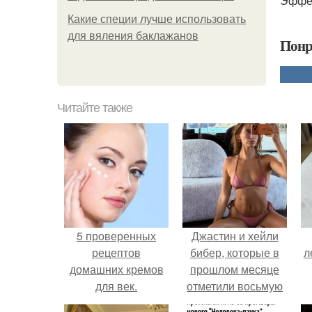
Эффек
Какие специи лучше использовать
для вяления баклажанов
Понр
Читайте также
5 проверенных
Джастин и хейли
рецептов
бибер, которые в
л
домашних кремов
прошлом месяце
для век.
отметили восьмую
годовщину