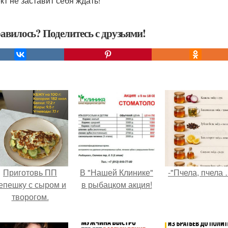
т не заставит себя ждать!
авилось? Поделитесь с друзьями!
Приготовь ПП
В "Нашей Клинике"
-"Пчела, пчела 
епешку с сыром и
в рыбацком акция!
творогом.