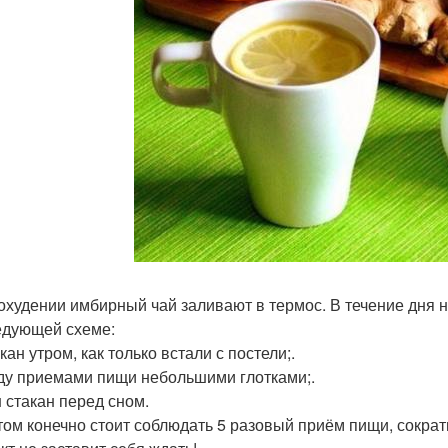
охудении имбирный чай заливают в термос. В течение дня н
едующей схеме:
акан утром, как только встали с постели;.
ду приемами пищи небольшими глотками;.
н стакан перед сном.
том конечно стоит соблюдать 5 разовый приём пищи, сократи