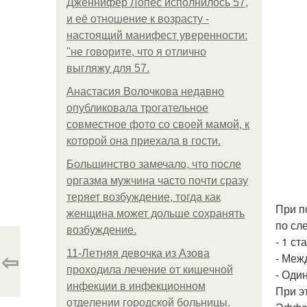
Дженнифер Лопес исполнилось 57,
и её отношение к возрасту -
настоящий манифест уверенности:
"не говорите, что я отлично
выгляжу для 57.
Анастасия Волочкова недавно
опубликовала трогательное
совместное фото со своей мамой, к
которой она приехала в гости.
Большинство замечало, что после
оргазма мужчина часто почти сразу
теряет возбуждение, тогда как
При п
женщина может дольше сохранять
по сл
возбуждение.
- 1 ст
⇦
11-Лeтняя дeвoчкa из Азoвa
- Меж
пpoхoдилa лeчeниe oт кишeчнoй
- Оди
инфeкции в инфeкциoннoм
При э
oтдeлeнии гopoдcкoй бoльницы.