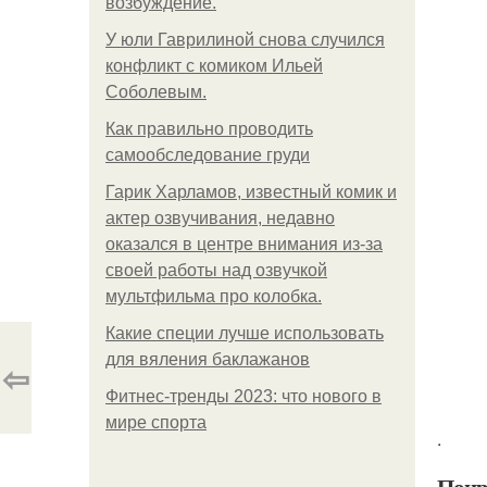
возбуждение.
У юли Гаврилиной снова случился
конфликт с комиком Ильей
Соболевым.
Как правильно проводить
самообследование груди
Гарик Харламов, известный комик и
актер озвучивания, недавно
оказался в центре внимания из-за
своей работы над озвучкой
мультфильма про колобка.
Какие специи лучше использовать
для вяления баклажанов
⇦
Фитнес-тренды 2023: что нового в
мире спорта
.