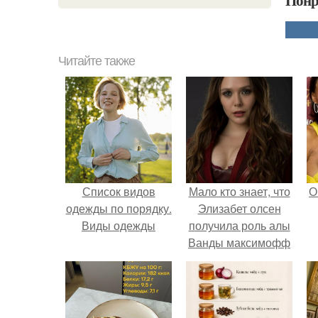
Понр
Читайте также
Список видов
Мало кто знает, что
О
одежды по порядку.
Элизабет олсен
Виды одежды
получила роль алы
Ванды максимофф
не сразу.