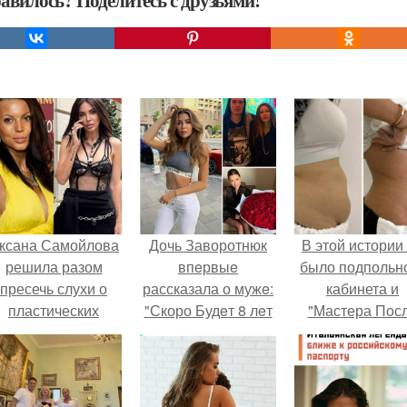
авилось? Поделитесь с друзьями!
ксана Самойлова
Дочь Заворотнюк
В этой истории
решила разом
впeрвыe
было подпольн
пресечь слухи о
рассказала о мужe:
кабинета и
пластических
"Скоро Будeт 8 лeт
"Мастера Пос
операциях и
Вмeстe".
Двухнедельн
публично
Курсов".
прояснила
ситуацию.