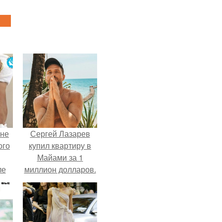
 не
Сергей Лазарев
ого
купил квартиру в
Майами за 1
ле
миллион долларов.
ых