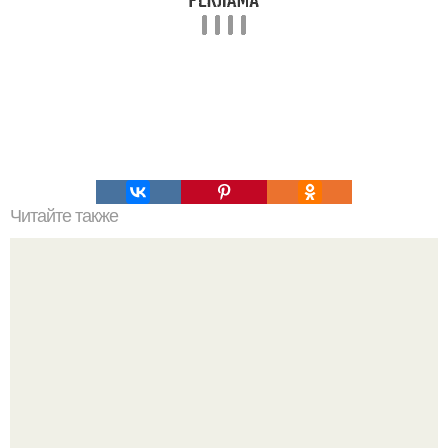
Читайте также
Супер - диета для похудения: минус 15 кг за месяц.