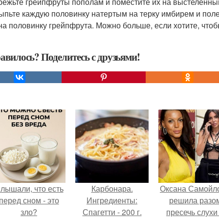
зрежьте грейпфруты пополам и поместите их на выстеленны
сыпьте каждую половинку натертым на терку имбирем и пол
на половинку грейпфрута. Можно больше, если хотите, чтоб
авилось? Поделитесь с друзьями!
лышали, что есть
Карбонара.
Оксана Самойл
перед сном - это
Ингредиенты:
решила разо
зло?
Спагетти - 200 г.
пресечь слухи