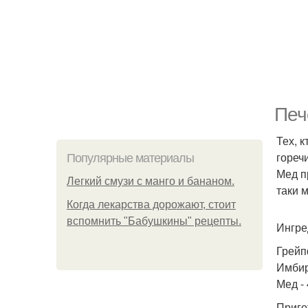
Печ
Тех, 
гореч
Популярные материалы
Мед п
Легкий смузи с манго и бананом.
таки 
Когда лекарства дорожают, стоит
вспомнить "Бабушкины" рецепты.
Ингре
Грейп
Имбирь
Мед - 
Приго