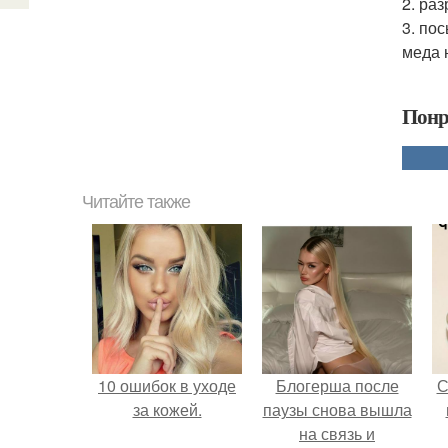
2. ра
3. по
меда 
Понр
Читайте также
10 ошибок в уходе
Блогерша после
С
за кожей.
паузы снова вышла
на связь и