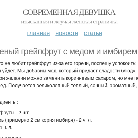
СОВРЕМЕННАЯ ДЕВУШКА
изысканная и жгучая женская страничка
главная
новости
статьи
еный грейпфрут с медом и имбирем
кто не любит грейпфрут из-за его горечи, поспешу успокоит
и уйдет. Мы добавим мед, который придаст сладости блюду.
ри желании можно заменить коричневым сахаром, но мне по
мед. Получается великолепный теплый, сочный, ароматный, 
диенты:
фруты - 2 шт.
 (примерно 2 см корня имбиря) - 2 ч. л.
4 ч. л.
товление: