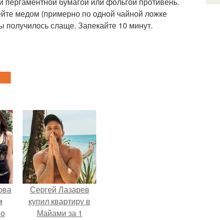
й пергаментной бумагой или фольгой противень.
ейте медом (примерно по одной чайной ложке
ы получилось слаще. Запекайте 10 минут.
ова
Сергей Лазарев
м
купил квартиру в
 о
Майами за 1