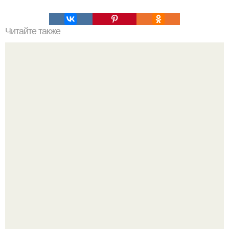
Читайте также
Миучча прада и Раф симонс как обычно выдали
моднятину.