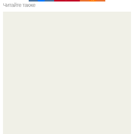
Читайте также
Супер - диета для похудения: минус 15 кг за месяц.
Блогерша после паузы снова вышла на связь и
опубликовала свежую серию кадров из спальни.