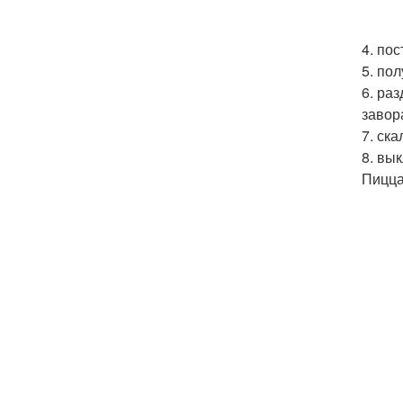
4. по
5. по
6. ра
завор
7. ск
8. вы
Пицца