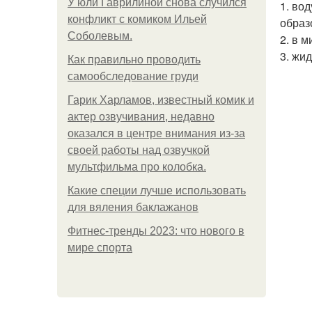
У юли Гаврилиной снова случился
1. во
конфликт с комиком Ильей
образ
Соболевым.
2. в 
3. жи
Как правильно проводить
самообследование груди
Гарик Харламов, известный комик и
актер озвучивания, недавно
оказался в центре внимания из-за
своей работы над озвучкой
мультфильма про колобка.
Какие специи лучше использовать
для вяления баклажанов
Фитнес-тренды 2023: что нового в
мире спорта