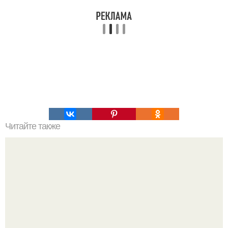
Читайте также
Баклажаны под помидорами с сыром.