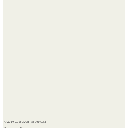
В этой истории не было подпольного кабинета и
"Мастера После Двухнедельных Курсов".
Сергей Лазарев купил квартиру в Майами за 1 миллион
долларов.
© 2026 Современная девушка