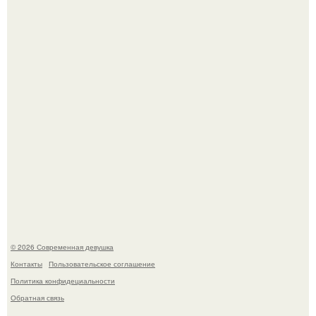
Бывшая актриса для самых взрослых амаранта Хэнк
стала сенатором в Колумбии.
Кристина асмус опубликовала пляжные фото с 12-
летней дочерью от Гарика Харламова.
© 2026 Современная девушка
Контакты
Пользовательское соглашение
Политика конфидециальности
Обратная связь