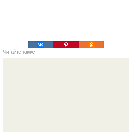
Читайте также
Торт сникерс. Уникальнейший по вкусу и простой,
беспроигрышный торт.