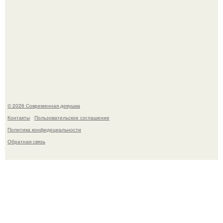
Анастасию Волочкову не раз упрекали в
приверженности устаревшим бьюти - процедурам.
© 2026 Современная девушка
Контакты
Пользовательское соглашение
Политика конфидециальности
Обратная связь