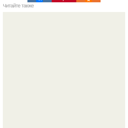
Читайте также
Замуж в 50 лет. Замуж после 50 лет: стоит ли вступать в
брак в таком возрасте
Мало кто знает, что Элизабет олсен получила роль алы
Ванды максимофф не сразу.