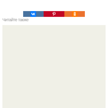
Читайте также
Выбирай упражнения, чтобы прокачать именно твой тип
попы.