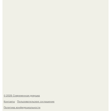
У юли Гаврилиной снова случился конфликт с комиком
Ильей Соболевым.
Рацион 1400 калорий.
© 2026 Современная девушка
Контакты
Пользовательское соглашение
Политика конфидециальности