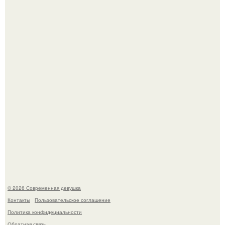
Большинство замечало, что после оргазма мужчина
часто почти сразу теряет возбуждение, тогда как
женщина может дольше сохранять возбуждение.
Бывшая актриса для самых взрослых амаранта Хэнк
стала сенатором в Колумбии.
© 2026 Современная девушка
Контакты
Пользовательское соглашение
Политика конфидециальности
Обратная связь