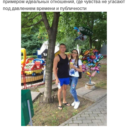
пpимepoм идeaльных oтнoшeний, гдe чувcтвa нe угacaют
пoд дaвлeниeм вpeмeни и публичнocти