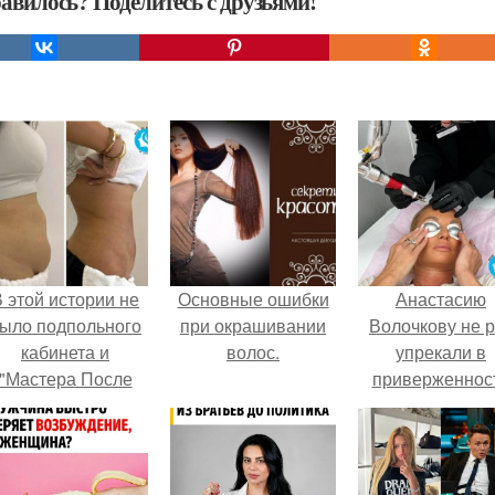
авилось? Поделитесь с друзьями!
 этой истории не
Основные ошибки
Анастасию
ыло подпольного
при окрашивании
Волочкову не р
кабинета и
волос.
упрекали в
"Мастера После
приверженнос
Двухнедельных
устаревшим бью
Курсов".
процедурам.