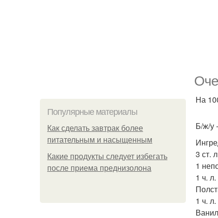
Оче
На 100
Популярные материалы
Б/ж/у -
Как сделать завтрак более
питательным и насыщенным
Ингре
3 ст.
Какие продукты следует избегать
1 непо
после приема преднизолона
1 ч. л
Полст
1 ч. л
Ванил