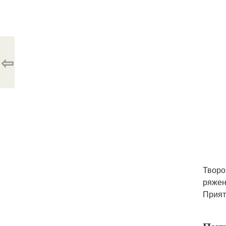
⇦
Творо
ряжен
Прият