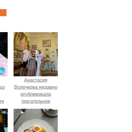
Анастасия
аз
Волочкова недавно
опубликовала
ти
трогательное
ти -
совместное фото
со своей мамой, к
которой она
приехала в гости.