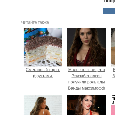
Понр
Читайте также
Сметанный торт с
Мало кто знает, что
В
фруктами.
Элизабет олсен
б
получила роль алы
Ванды максимофф
не сразу.