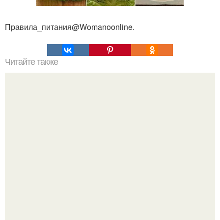
Правила_питания@Womanoonline.
Читайте также
Пп печенье из овсяной муки. 5 рецептов полезного ПП-
печенья.