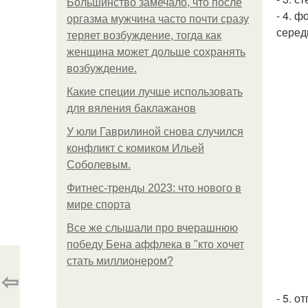
Большинство замечало, что после
- 4. 
оргазма мужчина часто почти сразу
серед
теряет возбуждение, тогда как
женщина может дольше сохранять
возбуждение.
Какие специи лучше использовать
для вяления баклажанов
У юли Гаврилиной снова случился
конфликт с комиком Ильей
Соболевым.
Фитнес-тренды 2023: что нового в
мире спорта
Все же слышали про вчерашнюю
победу Бена аффлека в "кто хочет
стать миллионером?
⇦
- 5. о