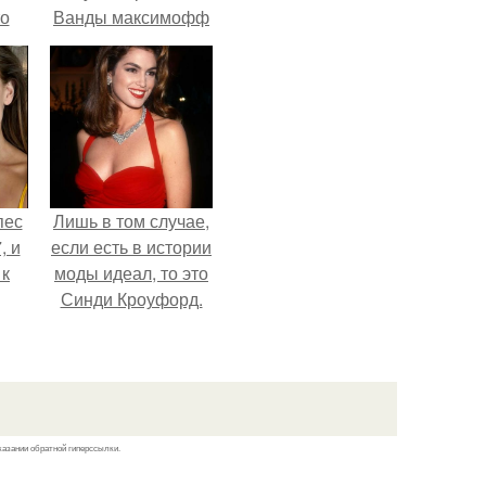
то
Ванды максимофф
не сразу.
?
пес
Лишь в том случае,
, и
если есть в истории
 к
моды идеал, то это
Синди Кроуфорд.
не
я
жу
казании обратной гиперссылки.