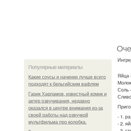
Оче
Ингре
Популярные материалы
Яйца -
Какие соусы и начинки лучше всего
Молоко
подходят к бельгийским вафлям
Соль -
Гарик Харламов, известный комик и
Сливо
актер озвучивания, недавно
Приго
оказался в центре внимания из-за
своей работы над озвучкой
- 1. р
мультфильма про колобка.
- 2. 
- 3. 