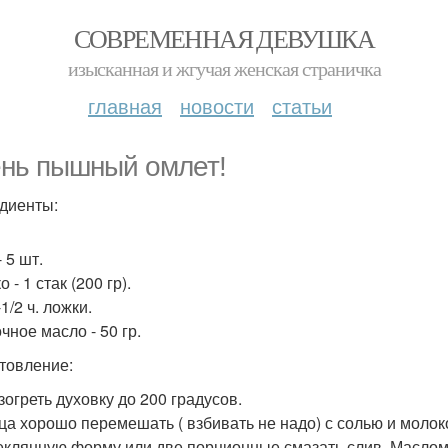
СОВРЕМЕННАЯ ДЕВУШКА
изысканная и жгучая женская страничка
главная
новости
статьи
нь пышный омлет!
диенты:
 5 шт.
 - 1 стак (200 гр).
1/2 ч. ложки.
чное масло - 50 гр.
товление:
азогреть духовку до 200 градусов.
яйца хорошо перемешать ( взбивать не надо) с солью и молок
стеклянную форму или две порционные смазать слив. Маслом,