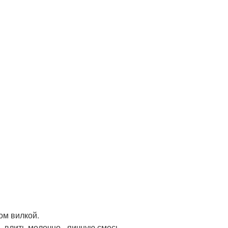
ом вилкой.
 влить молочно - яичную смесь.