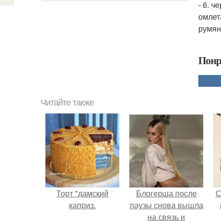
- 6. 
омлет
румян
Понр
Читайте также
Торт "дамский
Блогерша после
С
каприз.
паузы снова вышла
на связь и