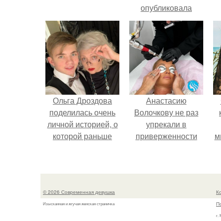
опубликовала
свежую серию
кадров из спальни.
Ольга Дроздова
Анастасию
поделилась очень
Волочкову не раз
личной историей, о
упрекали в
которой раньше
приверженности
м
почти не говорила.
устаревшим бьюти -
процедурам.
© 2026 Современная девушка
К
П
Изысканная и жгучая женская страничка
г.