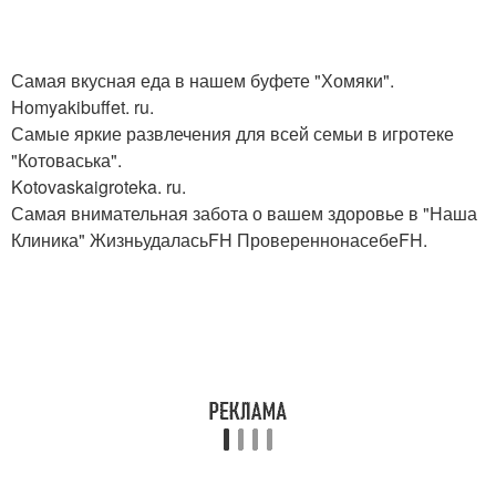
Самая вкусная еда в нашем буфете "Хомяки".
Homyakibuffet. ru.
Самые яркие развлечения для всей семьи в игротеке
"Котоваська".
Kotovaskaigroteka. ru.
Самая внимательная забота о вашем здоровье в "Наша
Клиника" ЖизньудаласьFH ПровереннонасебеFH.