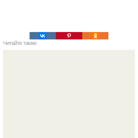
Читайте также
Выбирай упражнения, чтобы прокачать именно твой тип
попы.