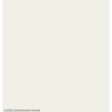
Аня пересильд призналась, что рано повзрослела и уже
не видит себя в школе.
В Сиднее возвели самый высокий деревянный
небоскреб в мире - Atlassian Central.
© 2026 Современная девушка