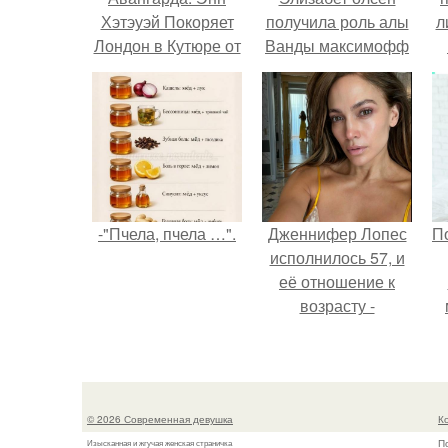
Хэтэуэй Покоряет
получила роль алы
л
Лондон в Кутюре от
Ванды максимофф
Iris Van Herpen".
не сразу.
п
-"Пчела, пчела …".
Дженнифер Лопес
П
исполнилось 57, и
её отношение к
возрасту -
настоящий
манифест
уверенности: "не
говорите, что я
© 2026 Современная девушка
К
отлично выгляжу
П
Изысканная и жгучая женская страничка