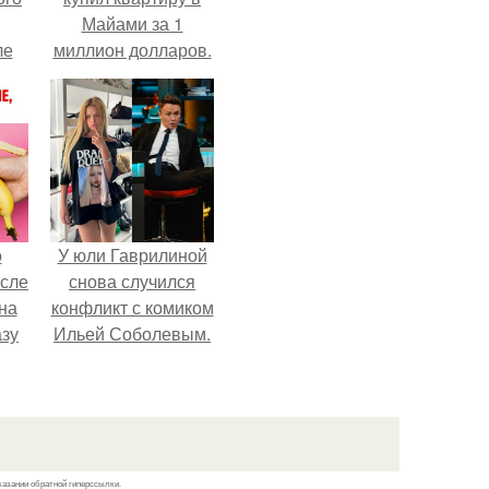
Майами за 1
ле
миллион долларов.
ых
о
У юли Гаврилиной
осле
снова случился
на
конфликт с комиком
азу
Ильей Соболевым.
гда
жет
ять
.
казании обратной гиперссылки.