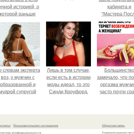
ичной историей, о
кабинета и
которой раньше
"Мастера Пос
очти не говорила.
Двухнедельн
Курсов".
о словам эксперта
Лишь в том случае,
Большинств
воз, у мужчин с
если есть в истории
замечало, что п
образованной и
моды идеал, то это
оргазма мужчи
мудрой супругой
Синди Кроуфорд.
часто почти ср
вероятность
теряет
скоропостижной
возбуждение, то
смерти якобы на
как женщина мо
46% ниже.
дольше сохран
онтакты
Пользовательское соглашение
Обратная связь
возбуждение
олитика конфидециальности
Копирование разрешено при у