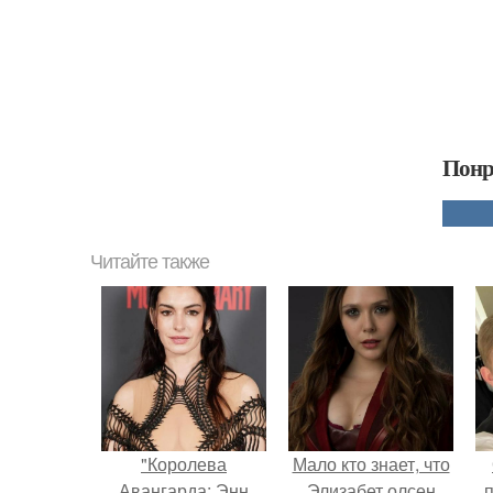
Понр
Читайте также
"Королева
Мало кто знает, что
Авангарда: Энн
Элизабет олсен