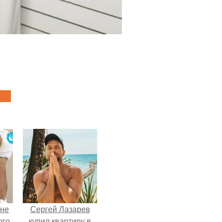
 не
Сергей Лазарев
ого
купил квартиру в