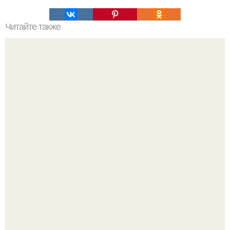
Читайте также
Чизкейк в яблоке.
Ловим вдохновение на август (и уже очень мы хотим в