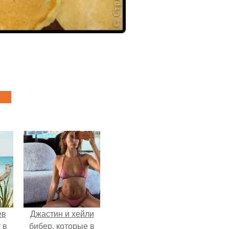
ев
Джастин и хейли
 в
бибер, которые в