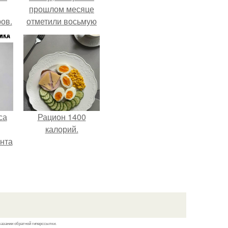
прошлом месяце
ов.
отметили восьмую
годовщину
помолвки, показали
новые фото с
совместного
отдыха.
са
Рацион 1400
калорий.
нта
казании обратной гиперссылки.