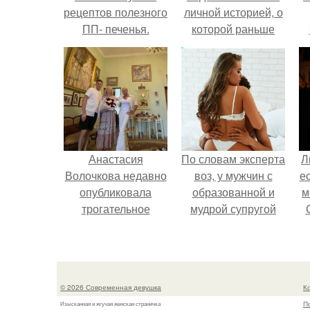
рецептов полезного
личной историей, о
ПП- печенья.
которой раньше
почти не говорила.
Анастасия
По словам эксперта
Л
Волочкова недавно
воз, у мужчин с
е
опубликовала
образованной и
м
трогательное
мудрой супругой
совместное фото
вероятность
со своей мамой, к
скоропостижной
которой она
смерти якобы на
приехала в гости.
46% ниже.
© 2026 Современная девушка
К
П
Изысканная и жгучая женская страничка