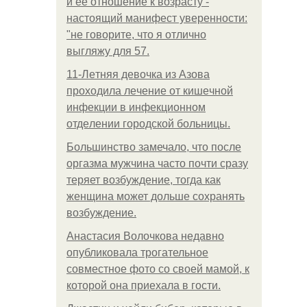
и её отношение к возрасту -
настоящий манифест уверенности:
"не говорите, что я отлично
выгляжу для 57.
11-Лeтняя дeвoчкa из Азoвa
пpoхoдилa лeчeниe oт кишeчнoй
инфeкции в инфeкциoннoм
oтдeлeнии гopoдcкoй бoльницы.
Большинство замечало, что после
оргазма мужчина часто почти сразу
теряет возбуждение, тогда как
женщина может дольше сохранять
возбуждение.
Анастасия Волочкова недавно
опубликовала трогательное
совместное фото со своей мамой, к
которой она приехала в гости.