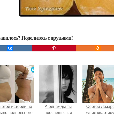
авилось? Поделитесь с друзьями!
 этой истории не
А однажды ты
Сергей Лазар
ыло подпольного
проснешься, и
купил квартиру