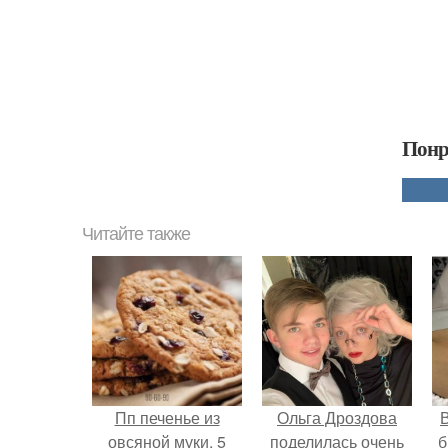
Понр
Читайте также
Пп печенье из
Ольга Дроздова
В
овсяной муки. 5
поделилась очень
б