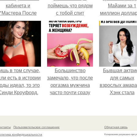
кабинета и
поймешь что рядом
Майами за 1
"Мастера После
с тобой спит
миллион доллар
Двухнедельных
человек, которого
Курсов".
ты уже давно не
любишь.
ишь в том случае,
Большинство
Бывшая актри
сли есть в истории
замечало, что после
для самых
оды идеал, то это
оргазма мужчина
взрослых амара
Синди Кроуфорд.
часто почти сразу
Хэнк стала
теряет
сенатором в
возбуждение, тогда
Колумбии.
как женщина может
дольше сохранять
онтакты
Пользовательское соглашение
Обратная связь
возбуждение.
олитика конфидециальности
Копирование разрешено при у