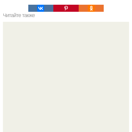
Читайте также
Клей для накладных ресниц.
В этой истории не было подпольного кабинета и