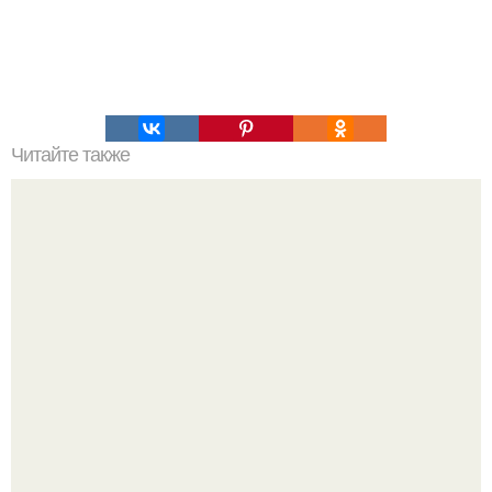
Читайте также
98 самых интересных фактов о человеческом теле.