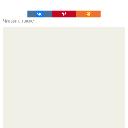
Читайте также
Пп печенье из овсяной муки. 5 рецептов полезного ПП-
печенья.