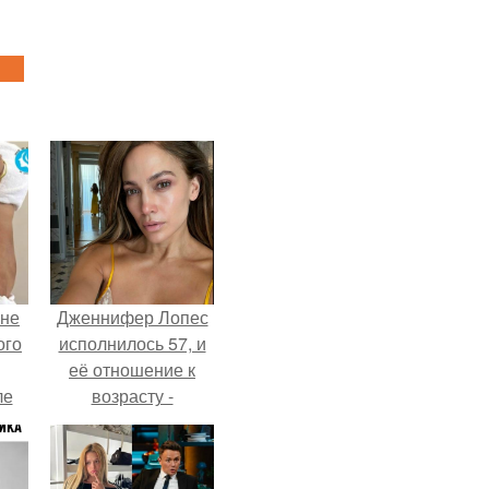
 не
Дженнифер Лопес
ого
исполнилось 57, и
её отношение к
ле
возрасту -
ых
настоящий
манифест
уверенности: "не