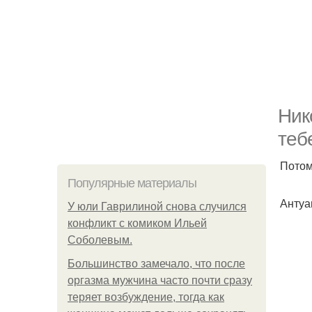
Ник
теб
Потом
Популярные материалы
Антуа
У юли Гаврилиной снова случился
конфликт с комиком Ильей
Соболевым.
Большинство замечало, что после
оргазма мужчина часто почти сразу
теряет возбуждение, тогда как