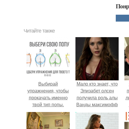
Понр
Читайте также
Выбирай
Мало кто знает, что
упражнения, чтобы
Элизабет олсен
прокачать именно
получила роль алы
л
твой тип попы.
Ванды максимофф
не сразу.
п