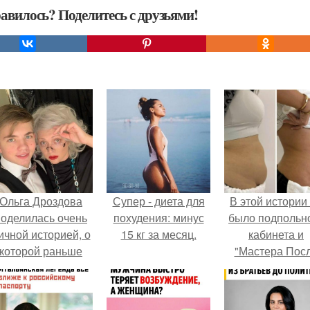
авилось? Поделитесь с друзьями!
Ольга Дроздова
Супер - диета для
В этой истории
поделилась очень
похудения: минус
было подпольн
ичной историей, о
15 кг за месяц.
кабинета и
которой раньше
"Мастера Пос
очти не говорила.
Двухнедельн
Курсов".