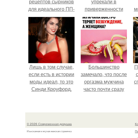
рецептов сырников
упрекали в
для идеального ПП-
приверженности
м
завтрака.
устаревшим бьюти -
процедурам.
Лишь в том случае,
Большинство
П
если есть в истории
замечало, что после
моды идеал, то это
оргазма мужчина
с
Синди Кроуфорд.
часто почти сразу
теряет
возбуждение, тогда
как женщина может
дольше сохранять
© 2026 Современная девушка
К
возбуждение.
П
Изысканная и жгучая женская страничка