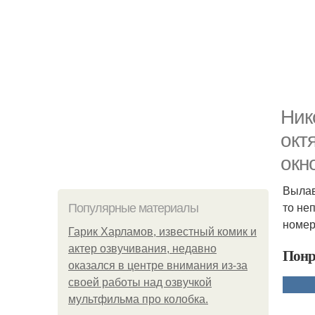
Ник
окт
окн
Вылав
то не
Популярные материалы
номер
Гарик Харламов, известный комик и
актер озвучивания, недавно
Понр
оказался в центре внимания из-за
своей работы над озвучкой
мультфильма про колобка.