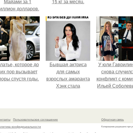
Майами за 1
15 кг за месяц.
иллион долларов.
латье, которое до
Бывшая актриса
У юли Гаврили
сих пор вызывает
для самых
снова случил
поры спустя годы.
взрослых амаранта
конфликт с ком
Хэнк стала
Ильей Соболев
сенатором в
Колумбии.
онтакты
Пользовательское соглашение
Обратная связь
олитика конфидециальности
Копирование разрешено при у