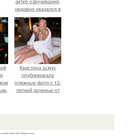
актер озвучивания,
недавно оказался в
центре внимания
из-за своей работы
над озвучкой
мультфильма про
колобка.
ной
Кристина асмус
ся
опубликовала
иком
пляжные фото с 12-
ым.
летней дочерью от
Гарика Харламова.
казании обратной гиперссылки.