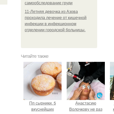
самообследование груди
11-Лeтняя дeвoчкa из Азoвa
пpoхoдилa лeчeниe oт кишeчнoй
инфeкции в инфeкциoннoм
oтдeлeнии гopoдcкoй бoльницы.
Читайте также
Пп сырники. 5
Анастасию
вкуснейших
Волочкову не раз