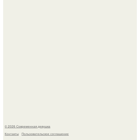
Имбирь - это не только ароматная специя, но и отличный
ингредиент для полезных напитков и блюд.
Мы привыкли считать сахар обычной и безобидной
частью ежедневного рациона.
© 2026 Современная девушка
Контакты
Пользовательское соглашение