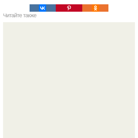
Читайте также
Как правильно качать пресс, чтобы убрать живот.
В этой истории не было подпольного кабинета и