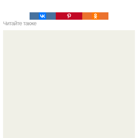
Читайте также
Йогуртовый торт? 87 ккал на 100 гр.