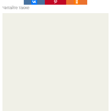
Читайте также
Планы на осень. 100. Планов на осень
Кристина асмус опубликовала пляжные фото с 12-
летней дочерью от Гарика Харламова.