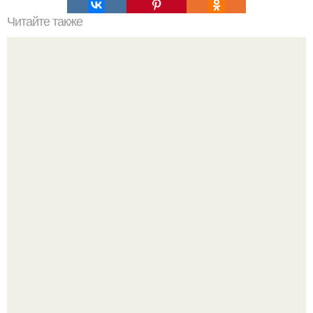
Читайте также
Выбирай упражнения, чтобы прокачать именно твой тип
попы.
Мало кто знает, что Элизабет олсен получила роль алы