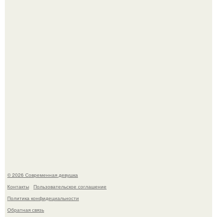
Луис Мигель и Мэрайя Кэри - одна из самых элегантных
и обсуждаемых пар конца 90-х.
Настя Макаревич и её бывший супруг поженились на
борту круизного лайнера.
© 2026 Современная девушка
Контакты
Пользовательское соглашение
Политика конфидециальности
Обратная связь