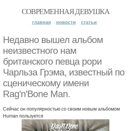
СОВРЕМЕННАЯ ДЕВУШКА
главная
новости
статьи
Недавно вышел альбом
неизвестного нам
британского певца рори
Чарльза Грэма, известный по
сценическому имени
Rag'n'Bone Man.
Сейчас он популярностью со своим новым альбомом
Human пользуется