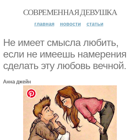
СОВРЕМЕННАЯ ДЕВУШКА
главная
новости
статьи
Не имеет смысла любить,
если не имеешь намерения
сделать эту любовь вечной.
Анна джейн