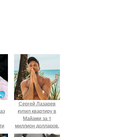
Сергей Лазарев
аз
купил квартиру в
Майами за 1
ти
миллион долларов.
ти -