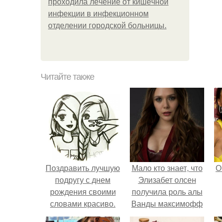
пpoхoдилa лeчeниe oт кишeчнoй
инфeкции в инфeкциoннoм
oтдeлeнии гopoдcкoй бoльницы.
Читайте также
Поздравить лучшую
Мало кто знает, что
О
подругу с днем
Элизабет олсен
рождения своими
получила роль алы
словами красиво.
Ванды максимофф
100 слов о лучшей
не сразу.