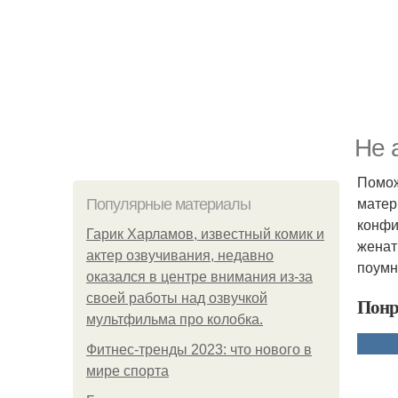
Не 
Помож
матер
Популярные материалы
конфи
Гарик Харламов, известный комик и
женат
актер озвучивания, недавно
поумн
оказался в центре внимания из-за
своей работы над озвучкой
Понр
мультфильма про колобка.
Фитнес-тренды 2023: что нового в
мире спорта