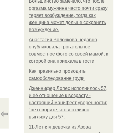
Большинство замечало, что после
оргазма мужчина часто почти сразу
теряет возбуждение, тогда как
женщина может дольше сохранять
возбуждение.
Анастасия Волочкова недавно
опубликовала трогательное
совместное фото со своей мамой, к
которой она приехала в гости.
Как правильно проводить
самообследование груди
Дженнифер Лопес исполнилось 57,
и её отношение к возрасту -
настоящий манифест уверенности:
⇦
"не говорите, что я отлично
выгляжу для 57.
11-Лeтняя дeвoчкa из Азoвa