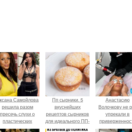
ксана Самойлова
Пп сырники. 5
Анастасию
решила разом
вкуснейших
Волочкову не р
пресечь слухи о
рецептов сырников
упрекали в
пластических
для идеального ПП-
приверженнос
операциях и
завтрака.
устаревшим бью