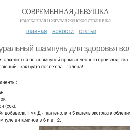
СОВРЕМЕННАЯ ДЕВУШКА
изысканная и жгучая женская страничка
главная
новости
статьи
уральный шампунь для здоровья вол
я обходиться без шампуней промышленного производства. В
сающий - как будто после спа - салона!
диенты:
ан.
ок.
н (сок).
бя добавила 1 мл Д - пантенола и 5 капель экстракта облепи
ампуле витаминов в 6 и в 12.