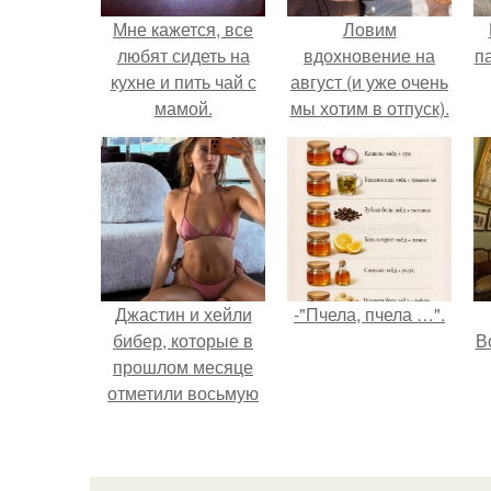
Мне кажется, все
Ловим
любят сидеть на
вдохновение на
п
кухне и пить чай с
август (и уже очень
мамой.
мы хотим в отпуск).
к
Джастин и хейли
-"Пчела, пчела …".
бибер, которые в
В
прошлом месяце
отметили восьмую
годовщину
помолвки, показали
новые фото с