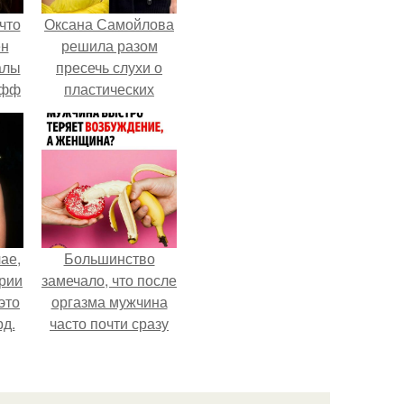
что
Оксана Самойлова
ен
решила разом
алы
пресечь слухи о
офф
пластических
операциях и
публично
прояснила
ситуацию.
ае,
Большинство
ории
замечало, что после
это
оргазма мужчина
д.
часто почти сразу
теряет
возбуждение, тогда
как женщина может