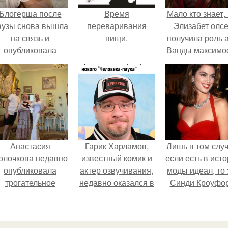
Блогерша после
Время
Мало кто знает, 
аузы снова вышла
переваривания
Элизабет олс
на связь и
пищи.
получила роль 
опубликовала
Ванды максим
свежую серию
не сразу.
адров из спальни.
Анастасия
Гарик Харламов,
Лишь в том случ
олочкова недавно
известный комик и
если есть в ист
опубликовала
актер озвучивания,
моды идеал, то 
трогательное
недавно оказался в
Синди Кроуфор
совместное фото
центре внимания
со своей мамой, к
из-за своей работы
которой она
над озвучкой