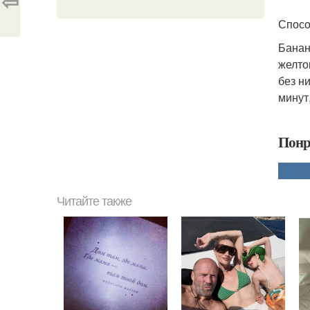
⇦
Спосо
Банан
желто
без н
минут
Понр
Читайте также