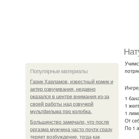
Нат
Учимс
потря
Популярные материалы
Гарик Харламов, известный комик и
Ингре
актер озвучивания, недавно
оказался в центре внимания из-за
1 бан
своей работы над озвучкой
1 желт
мультфильма про колобка.
1 лимо
От се
Большинство замечало, что после
По 1 
оргазма мужчина часто почти сразу
теряет возбуждение, тогда как