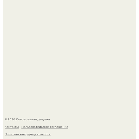
Опасные обнимашки: австралийскому дайверу удалось
приручить акулу.
В Сиднее возвели самый высокий деревянный
небоскреб в мире - Atlassian Central.
© 2026 Современная девушка
Контакты
Пользовательское соглашение
Политика конфидециальности